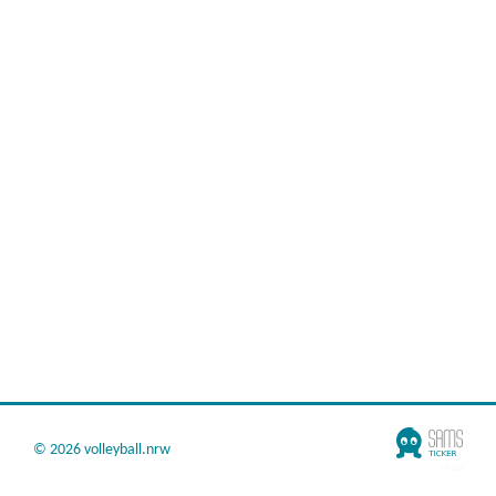
©
2026 volleyball.nrw
v7.2.0