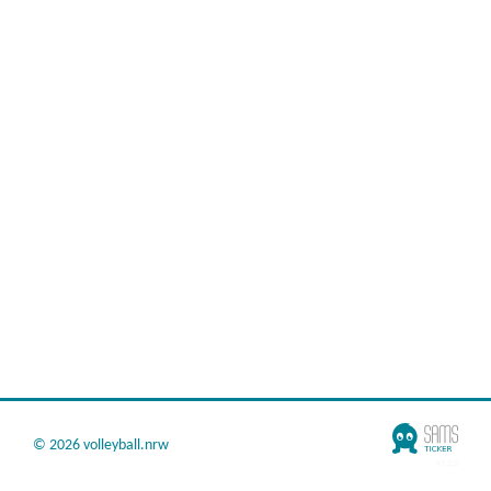
©
2026 volleyball.nrw
v7.2.0